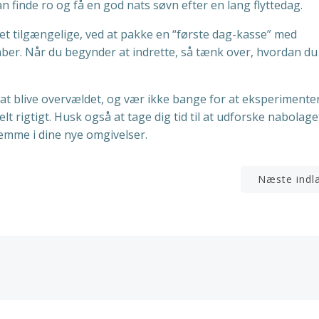
 finde ro og få en god nats søvn efter en lang flyttedag.
et tilgængelige, ved at pakke en “første dag-kasse” med
aber. Når du begynder at indrette, så tænk over, hvordan du
at blive overvældet, og vær ikke bange for at eksperimente
lt rigtigt. Husk også at tage dig tid til at udforske nabolage
jemme i dine nye omgivelser.
n
Indlægsnavigation
Næste indl