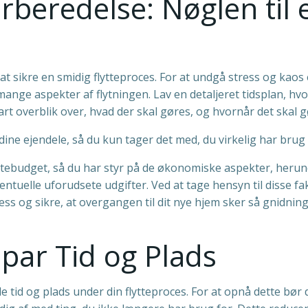
rberedelse: Nøglen til 
t sikre en smidig flytteproces. For at undgå stress og kaos 
 mange aspekter af flytningen. Lav en detaljeret tidsplan, hv
rt overblik over, hvad der skal gøres, og hvornår det skal g
dine ejendele, så du kun tager det med, du virkelig har brug 
yttebudget, så du har styr på de økonomiske aspekter, heru
entuelle uforudsete udgifter. Ved at tage hensyn til disse fa
s og sikre, at overgangen til dit nye hjem sker så gnidning
Spar Tid og Plads
e tid og plads under din flytteproces. For at opnå dette bør 