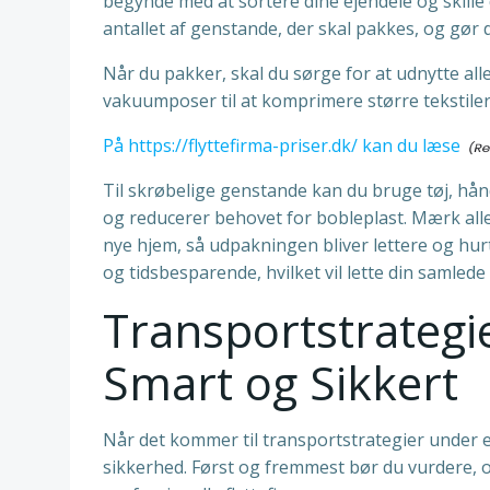
begynde med at sortere dine ejendele og skille 
antallet af genstande, der skal pakkes, og gør
Når du pakker, skal du sørge for at udnytte alle 
vakuumposer til at komprimere større tekstile
På https://flyttefirma-priser.dk/ kan du læse
Til skrøbelige genstande kan du bruge tøj, hån
og reducerer behovet for bobleplast. Mærk alle 
nye hjem, så udpakningen bliver lettere og hur
og tidsbesparende, hvilket vil lette din samlede 
Transportstrategi
Smart og Sikkert
Når det kommer til transportstrategier under en 
sikkerhed. Først og fremmest bør du vurdere, om