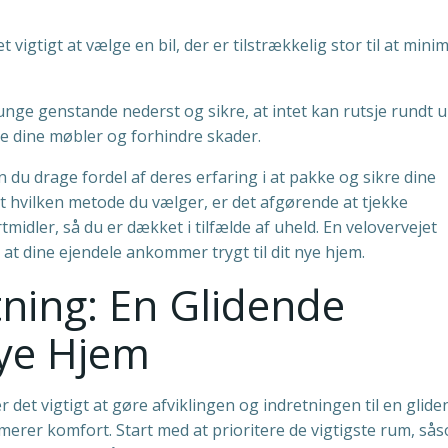
 vigtigt at vælge en bil, der er tilstrækkelig stor til at mini
tunge genstande nederst og sikre, at intet kan rutsje rundt 
te dine møbler og forhindre skader.
 du drage fordel af deres erfaring i at pakke og sikre dine
hvilken metode du vælger, er det afgørende at tjekke
midler, så du er dækket i tilfælde af uheld. En velovervejet
 at dine ejendele ankommer trygt til dit nye hjem.
tning: En Glidende
Nye Hjem
 det vigtigt at gøre afviklingen og indretningen til en glide
erer komfort. Start med at prioritere de vigtigste rum, så