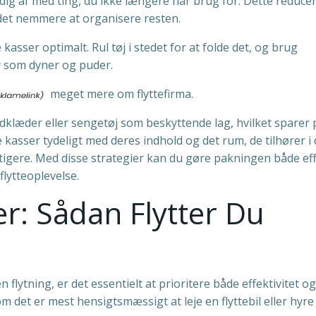
dig af med ting, du ikke længere har brug for. Dette reduce
 det nemmere at organisere resten.
kasser optimalt. Rul tøj i stedet for at folde det, og brug
r som dyner og puder.
meget mere om flyttefirma.
dklæder eller sengetøj som beskyttende lag, hvilket sparer 
kasser tydeligt med deres indhold og det rum, de tilhører i 
tigere. Med disse strategier kan du gøre pakningen både eff
flytteoplevelse.
er: Sådan Flytter Du
flytning, er det essentielt at prioritere både effektivitet og
 det er mest hensigtsmæssigt at leje en flyttebil eller hyre