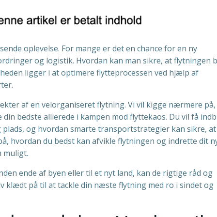
sende oplevelse. For mange er det en chance for en ny
dringer og logistik. Hvordan kan man sikre, at flytningen b
eden ligger i at optimere flytteprocessen ved hjælp af
ter.
spekter af en velorganiseret flytning. Vi vil kigge nærmere på,
in bedste allierede i kampen mod flyttekaos. Du vil få indbli
 plads, og hvordan smarte transportstrategier kan sikre, at
på, hvordan du bedst kan afvikle flytningen og indrette dit n
 muligt.
den ende af byen eller til et nyt land, kan de rigtige råd og
v klædt på til at tackle din næste flytning med ro i sindet og