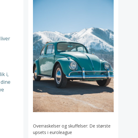
liver
k i,
 dine
ye
Overraskelser og skuffelser: De største
upsets i euroleague