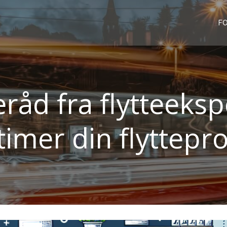
FO
råd fra flytteeksp
imer din flyttepr