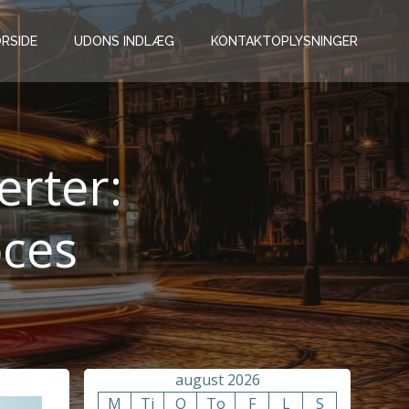
RSIDE
UDONS INDLÆG
KONTAKTOPLYSNINGER
erter:
oces
august 2026
M
Ti
O
To
F
L
S