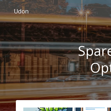
Videre
til
Udon
indhold
Spare
Opt