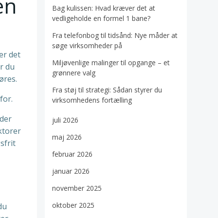
en
Bag kulissen: Hvad kræver det at
vedligeholde en formel 1 bane?
Fra telefonbog til tidsånd: Nye måder at
søge virksomheder på
er det
Miljøvenlige malinger til opgange – et
or du
grønnere valg
øres.
Fra støj til strategi: Sådan styrer du
for.
virksomhedens fortælling
nder
juli 2026
ktorer
maj 2026
sfrit
februar 2026
januar 2026
november 2025
oktober 2025
du