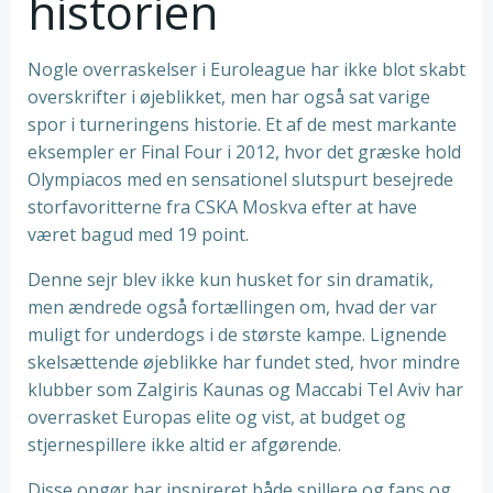
historien
Nogle overraskelser i Euroleague har ikke blot skabt
overskrifter i øjeblikket, men har også sat varige
spor i turneringens historie. Et af de mest markante
eksempler er Final Four i 2012, hvor det græske hold
Olympiacos med en sensationel slutspurt besejrede
storfavoritterne fra CSKA Moskva efter at have
været bagud med 19 point.
Denne sejr blev ikke kun husket for sin dramatik,
men ændrede også fortællingen om, hvad der var
muligt for underdogs i de største kampe. Lignende
skelsættende øjeblikke har fundet sted, hvor mindre
klubber som Zalgiris Kaunas og Maccabi Tel Aviv har
overrasket Europas elite og vist, at budget og
stjernespillere ikke altid er afgørende.
Disse opgør har inspireret både spillere og fans og