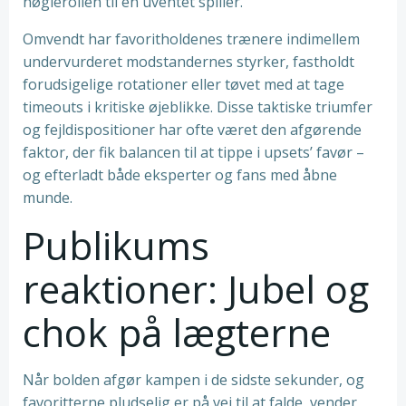
nøglerollen til en uventet spiller.
Omvendt har favoritholdenes trænere indimellem
undervurderet modstandernes styrker, fastholdt
forudsigelige rotationer eller tøvet med at tage
timeouts i kritiske øjeblikke. Disse taktiske triumfer
og fejldispositioner har ofte været den afgørende
faktor, der fik balancen til at tippe i upsets’ favør –
og efterladt både eksperter og fans med åbne
munde.
Publikums
reaktioner: Jubel og
chok på lægterne
Når bolden afgør kampen i de sidste sekunder, og
favoritterne pludselig er på vej til at falde, vender