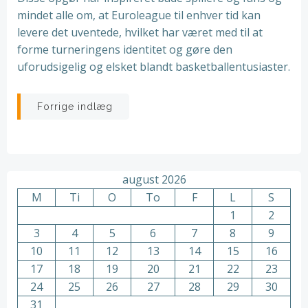
mindet alle om, at Euroleague til enhver tid kan
levere det uventede, hvilket har været med til at
forme turneringens identitet og gøre den
uforudsigelig og elsket blandt basketballentusiaster.
Indlægsnavigation
Forrige indlæg
august 2026
M
Ti
O
To
F
L
S
1
2
3
4
5
6
7
8
9
10
11
12
13
14
15
16
17
18
19
20
21
22
23
24
25
26
27
28
29
30
31