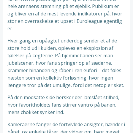
hele arenaens stemning på et øjeblik. Publikum er
og bliver en af de mest levende indikatorer på, hvor
stor en overraskelse et upset i Euroleague egentlig
er.
Hver gang en upåagtet underdog sender et af de
store hold ud i kulden, opleves en eksplosion af
følelser på lægterne. På hjemmebanen ser man
jubelscener, hvor fans springer op af sæderne,
krammer hinanden og råber i ren eufori – det føles
næsten som en kollektiv forløsning, hvor ingen
længere tror på det umulige, fordi det netop er sket.
På den modsatte side hersker der lamslået stilhed,
hvor favoritholdets fans stirrer vantro på banen,
mens chokket synker ind.
Kameraerne fanger de fortvivlede ansigter, hænder i
håret, og enkelte tårer, der vidner om, hvor meget