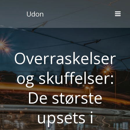
Videre
til
Udon
indhold
Overraskelser
og skuffelser:
De største
upsets i