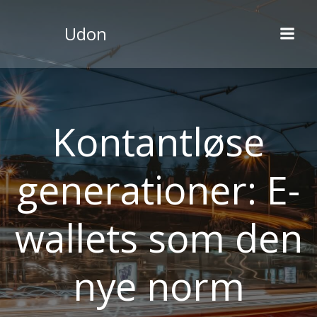
Videre
til
Udon
indhold
Kontantløse
generationer: E-
wallets som den
nye norm