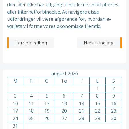
dem, der ikke har adgang til moderne smartphones
eller internetforbindelse. At navigere disse
udfordringer vil være afgørende for, hvordan e-
wallets vil forme vores økonomiske fremtid.
Indlægsnavigation
Indlægsnav
Næste indlæg
Forrige indlæg
august 2026
M
Ti
O
To
F
L
S
1
2
3
4
5
6
7
8
9
10
11
12
13
14
15
16
17
18
19
20
21
22
23
24
25
26
27
28
29
30
31