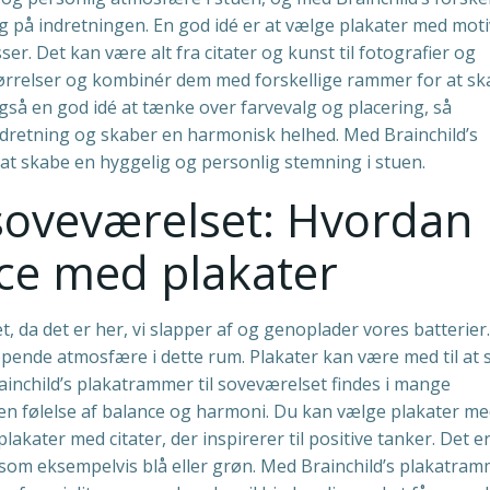
 på indretningen. En god idé er at vælge plakater med moti
ser. Det kan være alt fra citater og kunst til fotografier og
størrelser og kombinér dem med forskellige rammer for at s
gså en god idé at tænke over farvevalg og placering, så
ndretning og skaber en harmonisk helhed. Med Brainchild’s
at skabe en hyggelig og personlig stemning i stuen.
soveværelset: Hvordan
ce med plakater
, da det er her, vi slapper af og genoplader vores batterier.
appende atmosfære i dette rum. Plakater kan være med til at
inchild’s plakatrammer til soveværelset findes i mange
be en følelse af balance og harmoni. Du kan vælge plakater m
plakater med citater, der inspirerer til positive tanker. Det e
, som eksempelvis blå eller grøn. Med Brainchild’s plakatra