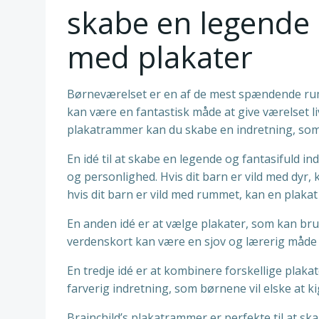
skabe en legende 
med plakater
Børneværelset er en af de mest spændende rum at
kan være en fantastisk måde at give værelset l
plakatrammer kan du skabe en indretning, som 
En idé til at skabe en legende og fantasifuld i
og personlighed. Hvis dit barn er vild med dyr, 
hvis dit barn er vild med rummet, kan en plakat
En anden idé er at vælge plakater, som kan bruge
verdenskort kan være en sjov og lærerig måde 
En tredje idé er at kombinere forskellige plak
farverig indretning, som børnene vil elske at k
Brainchild’s plakatrammer er perfekte til at 