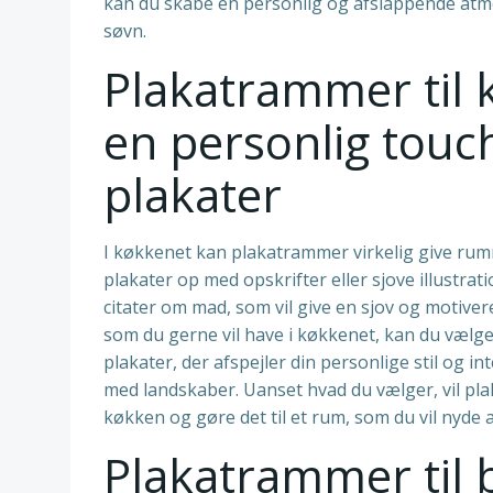
kan du skabe en personlig og afslappende atmos
søvn.
Plakatrammer til
en personlig touc
plakater
I køkkenet kan plakatrammer virkelig give rum
plakater op med opskrifter eller sjove illustr
citater om mad, som vil give en sjov og motiver
som du gerne vil have i køkkenet, kan du vælge 
plakater, der afspejler din personlige stil og i
med landskaber. Uanset hvad du vælger, vil plak
køkken og gøre det til et rum, som du vil nyde at 
Plakatrammer til