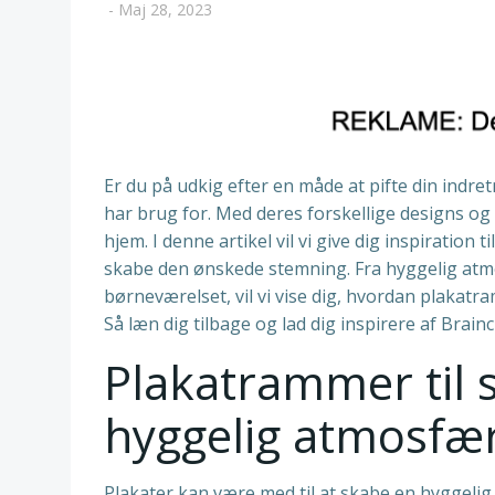
-
Maj 28, 2023
Er du på udkig efter en måde at pifte din indre
har brug for. Med deres forskellige designs og
hjem. I denne artikel vil vi give dig inspiratio
skabe den ønskede stemning. Fra hyggelig atmos
børneværelset, vil vi vise dig, hvordan plakatr
Så læn dig tilbage og lad dig inspirere af Brain
Plakatrammer til 
hyggelig atmosfæ
Plakater kan være med til at skabe en hyggelig