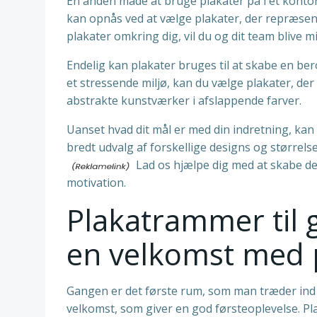
En anden måde at bruge plakater på i et konto
kan opnås ved at vælge plakater, der repræsent
plakater omkring dig, vil du og dit team blive
Endelig kan plakater bruges til at skabe en be
et stressende miljø, kan du vælge plakater, der
abstrakte kunstværker i afslappende farver.
Uanset hvad dit mål er med din indretning, kan 
bredt udvalg af forskellige designs og størrels
Lad os hjælpe dig med at skabe den
motivation.
Plakatrammer til
en velkomst med 
Gangen er det første rum, som man træder ind 
velkomst, som giver en god førsteoplevelse. Pl