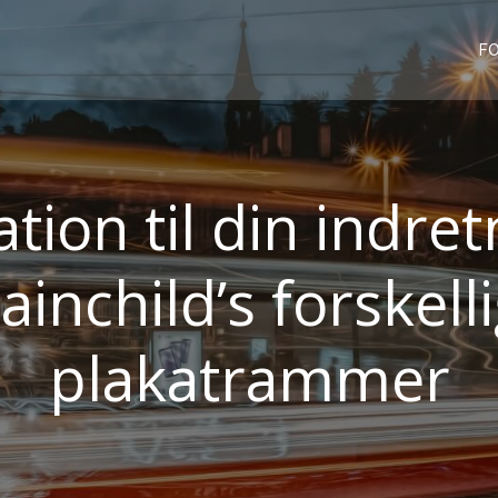
FO
ation til din indr
ainchild’s forskell
plakatrammer