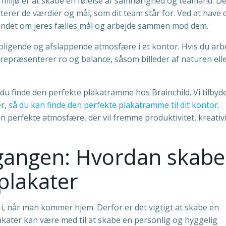
rmiljø er at skabe en følelse af samhørighed og teamånd. De
erer de værdier og mål, som dit team står for. Ved at have 
 mindet om jeres fælles mål og arbejde sammen mod dem.
roligende og afslappende atmosfære i et kontor. Hvis du arbe
 repræsenterer ro og balance, såsom billeder af naturen ell
du finde den perfekte plakatramme hos Brainchild. Vi tilbyde
er,
så du kan finde den perfekte plakatramme til dit kontor.
 perfekte atmosfære, der vil fremme produktivitet, kreativ
 gangen: Hvordan skabe
plakater
i, når man kommer hjem. Derfor er det vigtigt at skabe en
akater kan være med til at skabe en personlig og hyggelig