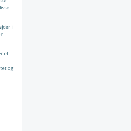
tte
disse
jder i
er
r et
itet og