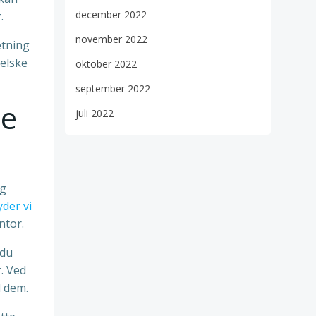
december 2022
.
november 2022
etning
 elske
oktober 2022
september 2022
be
juli 2022
og
yder vi
ntor.
 du
r. Ved
d dem.