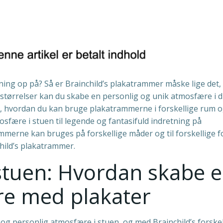
tning op på? Så er Brainchild’s plakatrammer måske lige det,
 størrelser kan du skabe en personlig og unik atmosfære i d
n til, hvordan du kan bruge plakatrammerne i forskellige rum 
fære i stuen til legende og fantasifuld indretning på
ammerne kan bruges på forskellige måder og til forskellige f
child’s plakatrammer.
stuen: Hvordan skabe 
re med plakater
 og personlig atmosfære i stuen, og med Brainchild’s forskel