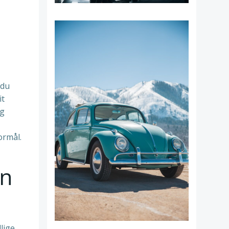
 du
it
og
ormål.
en
lige