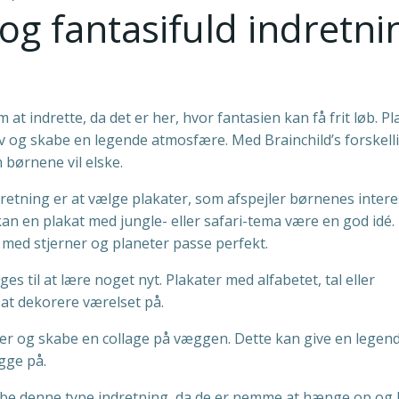
og fantasifuld indretni
 indrette, da det er her, hvor fantasien kan få frit løb. Pl
iv og skabe en legende atmosfære. Med Brainchild’s forskell
børnene vil elske.
ndretning er at vælge plakater, som afspejler børnenes inter
kan en plakat med jungle- eller safari-tema være en god idé. 
 med stjerner og planeter passe perfekt.
s til at lære noget nyt. Plakater med alfabetet, tal eller
at dekorere værelset på.
ater og skabe en collage på væggen. Dette kan give en legen
igge på.
skabe denne type indretning, da de er nemme at hænge op og