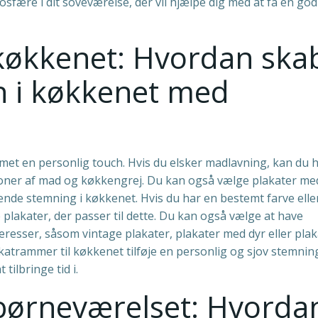
fære i dit soveværelse, der vil hjælpe dig med at få en god
 køkkenet: Hvordan ska
h i køkkenet med
met en personlig touch. Hvis du elsker madlavning, kan du
ationer af mad og køkkengrej. Du kan også vælge plakater me
ende stemning i køkkenet. Hvis du har en bestemt farve eller 
plakater, der passer til dette. Du kan også vælge at have
nteresser, såsom vintage plakater, plakater med dyr eller pla
atrammer til køkkenet tilføje en personlig og sjov stemning 
tilbringe tid i.
 børneværelset: Hvorda