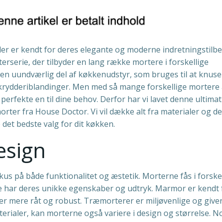
r er kendt for deres elegante og moderne indretningstilbe
rserie, der tilbyder en lang række mortere i forskellige
r en uundværlig del af køkkenudstyr, som bruges til at knus
il krydderiblandinger. Men med så mange forskellige mortere 
perfekte en til dine behov. Derfor har vi lavet denne ultimat
morter fra House Doctor. Vi vil dække alt fra materialer og d
 det bedste valg for dit køkken.
esign
s på både funktionalitet og æstetik. Morterne fås i forske
e har deres unikke egenskaber og udtryk. Marmor er kendt f
er mere råt og robust. Træmorterer er miljøvenlige og give
terialer, kan morterne også variere i design og størrelse. N