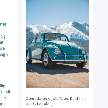
hør.
e og
at
ive
esign
llige
or sit
r en
Overraskelser og skuffelser: De største
ogle
upsets i euroleague