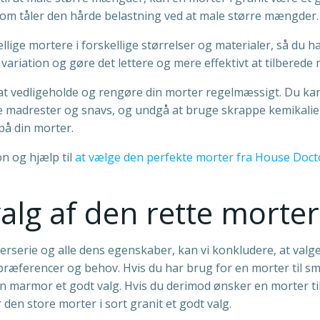
, som tåler den hårde belastning ved at male større mængder.
lige mortere i forskellige størrelser og materialer, så du h
variation og gøre det lettere og mere effektivt at tilberede 
 at vedligeholde og rengøre din morter regelmæssigt. Du ka
ne madrester og snavs, og undgå at bruge skrappe kemikalier
på din morter.
on og hjælp til
at vælge den perfekte morter fra House Docto
alg af den rette morter
serie og alle dens egenskaber, kan vi konkludere, at valge
præferencer og behov. Hvis du har brug for en morter til s
røn marmor et godt valg. Hvis du derimod ønsker en morter ti
den store morter i sort granit et godt valg.