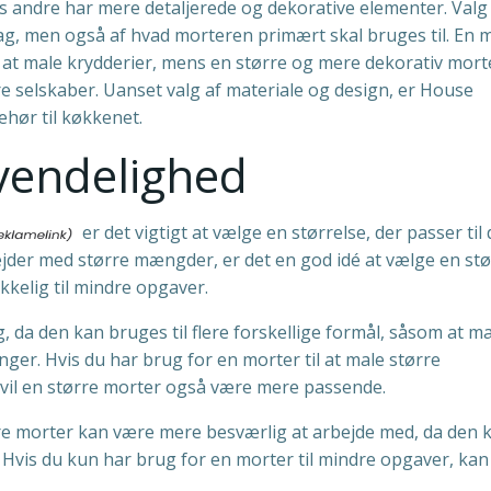
s andre har mere detaljerede og dekorative elementer. Valg
g, men også af hvad morteren primært skal bruges til. En 
 at male krydderier, mens en større og mere dekorativ mort
rre selskaber. Uanset valg af materiale og design, er House
ehør til køkkenet.
nvendelighed
er det vigtigt at vælge en størrelse, der passer til
bejder med større mængder, er det en god idé at vælge en st
kkelig til mindre opgaver.
 da den kan bruges til flere forskellige formål, såsom at m
nger. Hvis du har brug for en morter til at male større
 vil en større morter også være mere passende.
rre morter kan være mere besværlig at arbejde med, da den 
Hvis du kun har brug for en morter til mindre opgaver, kan