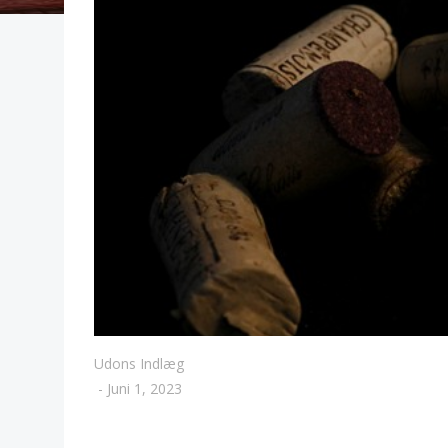
Udons Indlæg
-
Juni 1, 2023