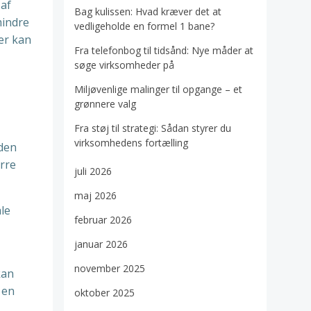
 af
Bag kulissen: Hvad kræver det at
mindre
vedligeholde en formel 1 bane?
er kan
Fra telefonbog til tidsånd: Nye måder at
søge virksomheder på
Miljøvenlige malinger til opgange – et
grønnere valg
Fra støj til strategi: Sådan styrer du
virksomhedens fortælling
 den
ørre
juli 2026
maj 2026
ale
februar 2026
januar 2026
november 2025
kan
 en
oktober 2025