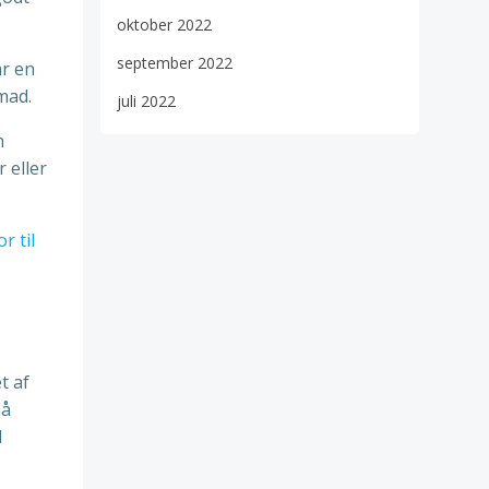
oktober 2022
september 2022
ar en
mad.
juli 2022
n
 eller
r til
t af
må
l