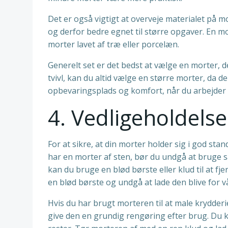
Det er også vigtigt at overveje materialet på 
og derfor bedre egnet til større opgaver. En mo
morter lavet af træ eller porcelæn.
Generelt set er det bedst at vælge en morter, de
tvivl, kan du altid vælge en større morter, da de
opbevaringsplads og komfort, når du arbejder
4. Vedligeholdels
For at sikre, at din morter holder sig i god sta
har en morter af sten, bør du undgå at bruge sæ
kan du bruge en blød børste eller klud til at f
en blød børste og undgå at lade den blive for v
Hvis du har brugt morteren til at male krydderi
give den en grundig rengøring efter brug. Du ka