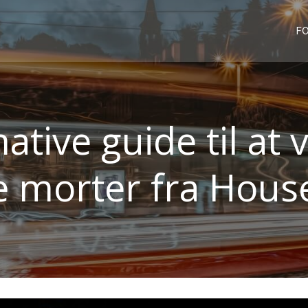
FO
ative guide til at
e morter fra Hous