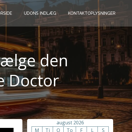
RSIDE
UDONS INDLÆG
KONTAKTOPLYSNINGER
 vælge den
e Doctor
august 2026
M
Ti
O
To
F
L
S