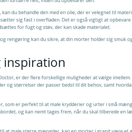
den lufttørre helt, inden du opbevarer den.
kan du behandle den med en olie, der er velegnet til materi
sætter sig fast i overfladen. Det er også vigtigt at opbevare
sættes for fugt og støv, der kan skade materialet.
e og rengøring kan du sikre, at din morter holder sig smuk o
 inspiration
octor, er der flere forskellige muligheder at vælge imellem.
ler og størrelser der passer bedst til dit behov, samt hvord
er, som er perfekt til at male krydderier og urter i små mæn
bordet, og kan nemt tages frem, når du skal tilberede en l
til at male større mængder, kan en morter i granit være et 