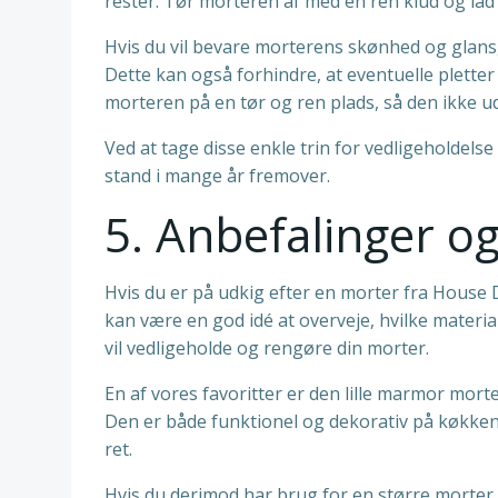
rester. Tør morteren af med en ren klud og lad 
Hvis du vil bevare morterens skønhed og glans, 
Dette kan også forhindre, at eventuelle pletter 
morteren på en tør og ren plads, så den ikke ud
Ved at tage disse enkle trin for vedligeholdels
stand i mange år fremover.
5. Anbefalinger og
Hvis du er på udkig efter en morter fra House D
kan være en god idé at overveje, hvilke materia
vil vedligeholde og rengøre din morter.
En af vores favoritter er den lille marmor mort
Den er både funktionel og dekorativ på køkken
ret.
Hvis du derimod har brug for en større morter 