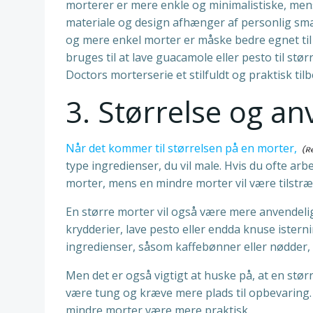
morterer er mere enkle og minimalistiske, men
materiale og design afhænger af personlig sma
og mere enkel morter er måske bedre egnet til
bruges til at lave guacamole eller pesto til stø
Doctors morterserie et stilfuldt og praktisk tilb
3. Størrelse og a
Når det kommer til størrelsen på en morter,
type ingredienser, du vil male. Hvis du ofte ar
morter, mens en mindre morter vil være tilstræ
En større morter vil også være mere anvendelig,
krydderier, lave pesto eller endda knuse isterni
ingredienser, såsom kaffebønner eller nødder,
Men det er også vigtigt at huske på, at en stø
være tung og kræve mere plads til opbevaring. 
mindre morter være mere praktisk.