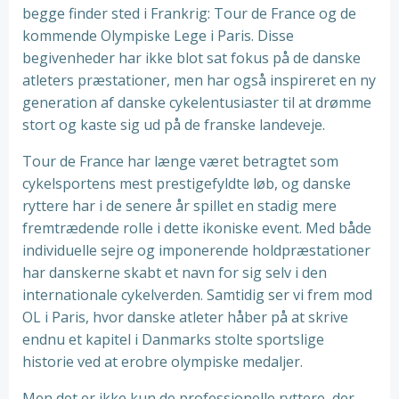
begge finder sted i Frankrig: Tour de France og de
kommende Olympiske Lege i Paris. Disse
begivenheder har ikke blot sat fokus på de danske
atleters præstationer, men har også inspireret en ny
generation af danske cykelentusiaster til at drømme
stort og kaste sig ud på de franske landeveje.
Tour de France har længe været betragtet som
cykelsportens mest prestigefyldte løb, og danske
ryttere har i de senere år spillet en stadig mere
fremtrædende rolle i dette ikoniske event. Med både
individuelle sejre og imponerende holdpræstationer
har danskerne skabt et navn for sig selv i den
internationale cykelverden. Samtidig ser vi frem mod
OL i Paris, hvor danske atleter håber på at skrive
endnu et kapitel i Danmarks stolte sportslige
historie ved at erobre olympiske medaljer.
Men det er ikke kun de professionelle ryttere, der