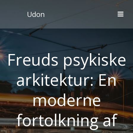
Videre
til
Udon
indhold
Freuds psykiske
arkitektur: En
moderne
fortolkning af