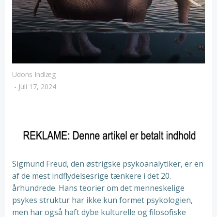
Udons Indlæg
-
Juli 17, 2024
Sigmund Freud, den østrigske psykoanalytiker, er en
af de mest indflydelsesrige tænkere i det 20.
århundrede. Hans teorier om det menneskelige
psykes struktur har ikke kun formet psykologien,
men har også haft dybe kulturelle og filosofiske