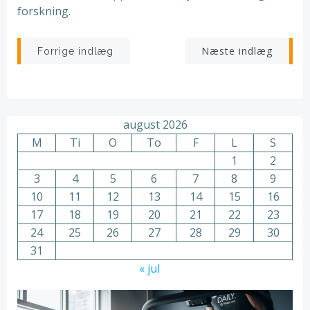
forskning.
Indlægsnavigation
Indlægsnav
Næste indlæg
Forrige indlæg
august 2026
M
Ti
O
To
F
L
S
1
2
3
4
5
6
7
8
9
10
11
12
13
14
15
16
17
18
19
20
21
22
23
24
25
26
27
28
29
30
31
« jul