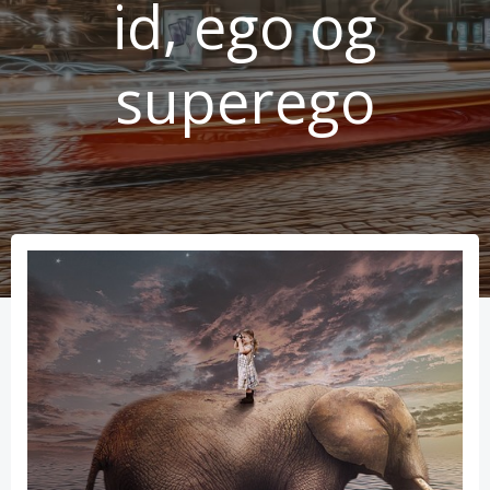
id, ego og
superego