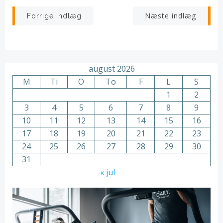
Indlægsnavigation
Indlægsnav
Næste indlæg
Forrige indlæg
august 2026
M
Ti
O
To
F
L
S
1
2
3
4
5
6
7
8
9
10
11
12
13
14
15
16
17
18
19
20
21
22
23
24
25
26
27
28
29
30
31
« jul