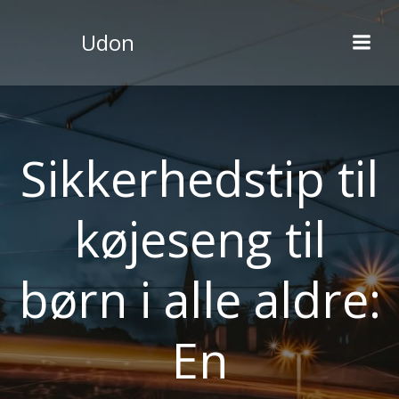
Videre
til
Udon
indhold
Sikkerhedstip til
køjeseng til
børn i alle aldre:
En