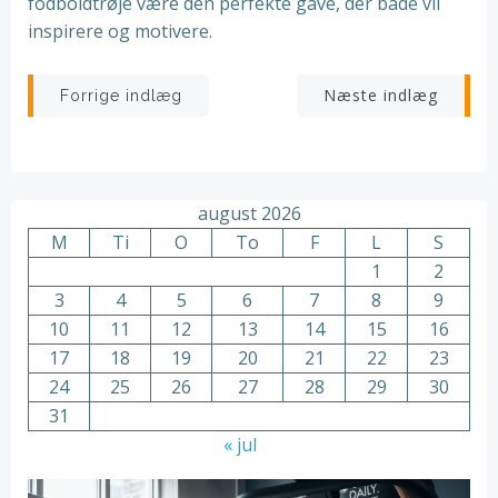
fodboldtrøje være den perfekte gave, der både vil
inspirere og motivere.
Indlægsnavigation
Indlægsnav
Næste indlæg
Forrige indlæg
august 2026
M
Ti
O
To
F
L
S
1
2
3
4
5
6
7
8
9
10
11
12
13
14
15
16
17
18
19
20
21
22
23
24
25
26
27
28
29
30
31
« jul