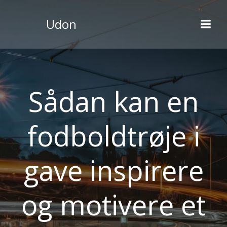
Videre
til
Udon
indhold
Sådan kan en
fodboldtrøje i
gave inspirere
og motivere et