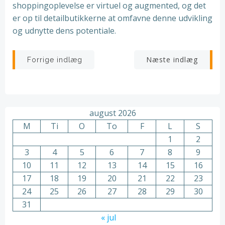
shoppingoplevelse er virtuel og augmented, og det
er op til detailbutikkerne at omfavne denne udvikling
og udnytte dens potentiale.
Indlægsnavigation
Indlægsnav
Næste indlæg
Forrige indlæg
august 2026
M
Ti
O
To
F
L
S
1
2
3
4
5
6
7
8
9
10
11
12
13
14
15
16
17
18
19
20
21
22
23
24
25
26
27
28
29
30
31
« jul