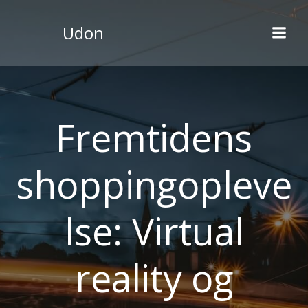
Videre
til
Udon
indhold
Fremtidens
shoppingopleve
lse: Virtual
reality og