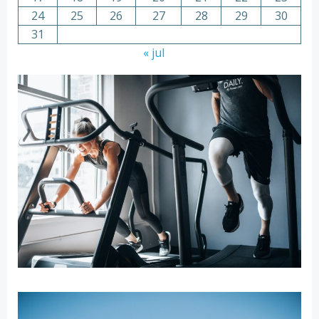
24
25
26
27
28
29
30
31
« jul