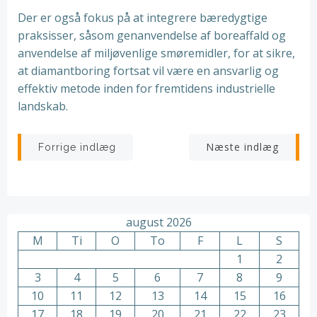
Der er også fokus på at integrere bæredygtige
praksisser, såsom genanvendelse af boreaffald og
anvendelse af miljøvenlige smøremidler, for at sikre,
at diamantboring fortsat vil være en ansvarlig og
effektiv metode inden for fremtidens industrielle
landskab.
Indlægsnavigation
Indlægsnav
Næste indlæg
Forrige indlæg
august 2026
M
Ti
O
To
F
L
S
1
2
3
4
5
6
7
8
9
10
11
12
13
14
15
16
17
18
19
20
21
22
23