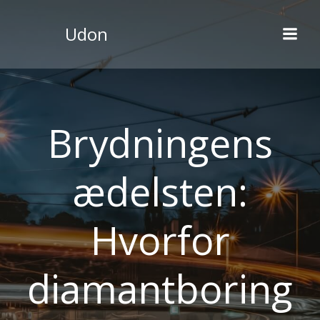
Videre
til
Udon
indhold
Brydningens
ædelsten:
Hvorfor
diamantboring