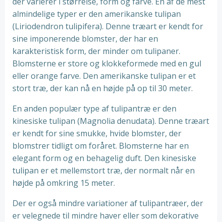
der varierer i størrelse, form og farve. En af de mest
almindelige typer er den amerikanske tulipan
(Liriodendron tulipifera). Denne træart er kendt for
sine imponerende blomster, der har en
karakteristisk form, der minder om tulipaner.
Blomsterne er store og klokkeformede med en gul
eller orange farve. Den amerikanske tulipan er et
stort træ, der kan nå en højde på op til 30 meter.
En anden populær type af tulipantræ er den
kinesiske tulipan (Magnolia denudata). Denne træart
er kendt for sine smukke, hvide blomster, der
blomstrer tidligt om foråret. Blomsterne har en
elegant form og en behagelig duft. Den kinesiske
tulipan er et mellemstort træ, der normalt når en
højde på omkring 15 meter.
Der er også mindre variationer af tulipantræer, der
er velegnede til mindre haver eller som dekorative