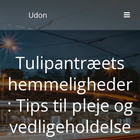
Videre
til
Udon
indhold
Tulipantræets
hemmeligheder
: Tips til pleje og
vedligeholdelse