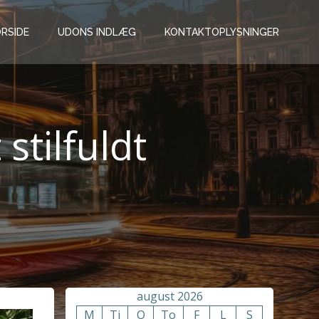
RSIDE
UDONS INDLÆG
KONTAKTOPLYSNINGER
stilfuldt
august 2026
M
Ti
O
To
F
L
S