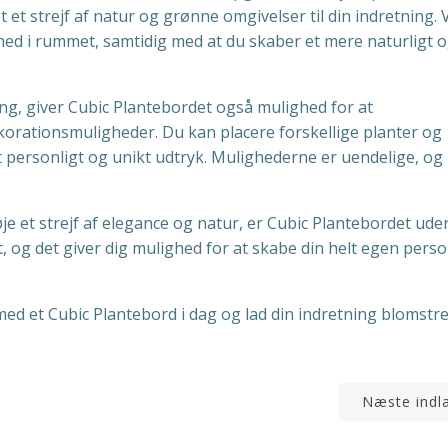
t et strejf af natur og grønne omgivelser til din indretning. 
riskhed i rummet, samtidig med at du skaber et mere naturligt 
ning, giver Cubic Plantebordet også mulighed for at
korationsmuligheder. Du kan placere forskellige planter og
 personligt og unikt udtryk. Mulighederne er uendelige, og
je et strejf af elegance og natur, er Cubic Plantebordet uden
dt, og det giver dig mulighed for at skabe din helt egen perso
ed et Cubic Plantebord i dag og lad din indretning blomstr
n
Indlægsnavigation
Næste indl