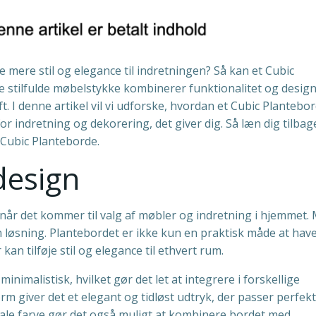
 mere stil og elegance til indretningen? Så kan et Cubic
te stilfulde møbelstykke kombinerer funktionalitet og desig
ft. I denne artikel vil vi udforske, hvordan et Cubic Plantebo
r indretning og dekorering, det giver dig. Så læn dig tilbag
Cubic Planteborde.
design
, når det kommer til valg af møbler og indretning i hjemmet.
én løsning. Plantebordet er ikke kun en praktisk måde at hav
kan tilføje stil og elegance til ethvert rum.
imalistisk, hvilket gør det let at integrere i forskellige
rm giver det et elegant og tidløst udtryk, der passer perfekt 
ale farve gør det også muligt at kombinere bordet med