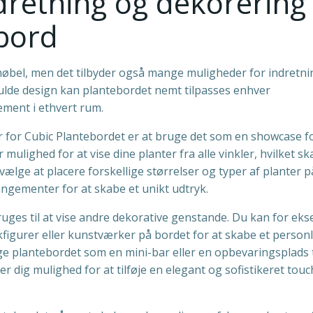
dretning og dekorering
bord
 møbel, men det tilbyder også mange muligheder for indretn
fulde design kan plantebordet nemt tilpasses enhver
lement i ethvert rum.
 for Cubic Plantebordet er at bruge det som en showcase f
mulighed for at vise dine planter fra alle vinkler, hvilket s
ge at placere forskellige størrelser og typer af planter p
ngementer for at skabe et unikt udtryk.
uges til at vise andre dekorative genstande. Du kan for ek
igurer eller kunstværker på bordet for at skabe et personl
e plantebordet som en mini-bar eller en opbevaringsplads t
ver dig mulighed for at tilføje en elegant og sofistikeret touch