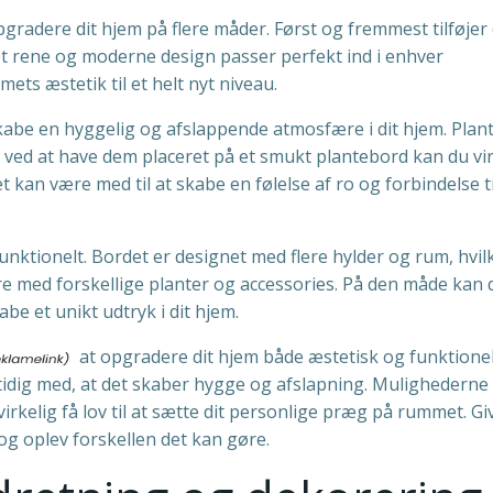
pgradere dit hjem på flere måder. Først og fremmest tilføjer 
Det rene og moderne design passer perfekt ind i enhver
ets æstetik til et helt nyt niveau.
kabe en hyggelig og afslappende atmosfære i dit hjem. Plan
 ved at have dem placeret på et smukt plantebord kan du vir
t kan være med til at skabe en følelse af ro og forbindelse ti
ktionelt. Bordet er designet med flere hylder og rum, hvil
ere med forskellige planter og accessories. På den måde kan 
kabe et unikt udtryk i dit hjem.
at opgradere dit hjem både æstetisk og funktionel
amtidig med, at det skaber hygge og afslapning. Mulighederne
rkelig få lov til at sætte dit personlige præg på rummet. Giv
g oplev forskellen det kan gøre.