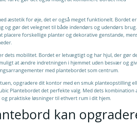
d æstetik for øje, det er også meget funktionelt. Bordet er
rug og gør det velegnet til både indendørs og udendørs brug
at placere forskellige planter og dekorative genstande, men
eder.
 dets mobilitet. Bordet er letvægtigt og har hjul, der gør d
t muligt at ændre indretningen i hjemmet uden besvær og gi
tningsarrangementer med plantebordet som centrum.
tuen, opgradere dit kontor med en smuk planteopstilling el
ubic Plantebordet det perfekte valg. Med dets kombination 
l og praktiske løsninger til ethvert rum i dit hjem.
antebord kan opgrader