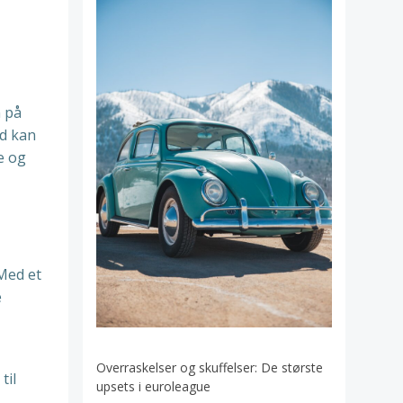
n på
rd kan
e og
 Med et
e
Overraskelser og skuffelser: De største
til
upsets i euroleague