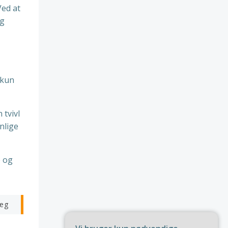
Ved at
og
 kun
 tvivl
nlige
e og
æg