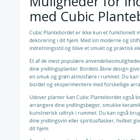
Muligheder for in
med Cubic Plante
Cubic Plantebordet er ikke kun et funktionelt
dekorering i dit hjem. Med sin moderne og stil
indretningsstil og blive et smukt og praktisk e
Et af de mest populære anvendelsesmuligheder
dine yndlingsplanter. Bordets åbne design giver 
en smuk og grøn atmosfære i rummet. Du kan væl
bordet og eksperimentere med forskellige arra
Udover planter kan Cubic Plantebordet også br
arrangere dine yndlingsbøger, smukke keramikf
kunstnerisk udtryk i rummet. Du kan også brug
dine yndlingsvin eller spiritusflasker, hvilket gi
dit hjem.