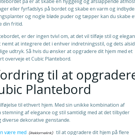
tebordet på er at skabe en hyggelig og afslappende atmo
ager eller fyrfadslys på bordet og skabe en varm og indbyd
ngsplanter og nogle bløde puder og tæpper kan du skabe e
din fritid.
det, er der ingen tvivl om, at det vil tilføje stil og eleganc
nemt at integrere det i enhver indretningsstil, og dets alsi
lige udtryk. Så hvis du ønsker at opgradere dit hjem med et
ert overveje et Cubic Plantebord.
ordring til at opgrader
ubic Plantebord
ilføjelse til ethvert hjem. Med sin unikke kombination af
 stemning af elegance og stil samtidig med at det tilbyder
g diverse dekorative genstande.
kan være med
til at opgradere dit hjem på flere