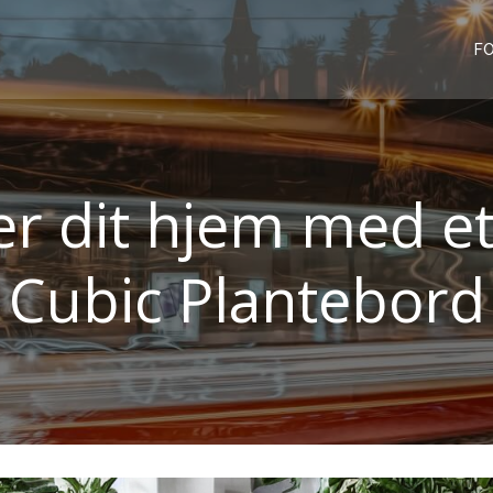
FO
 dit hjem med et 
Cubic Plantebord